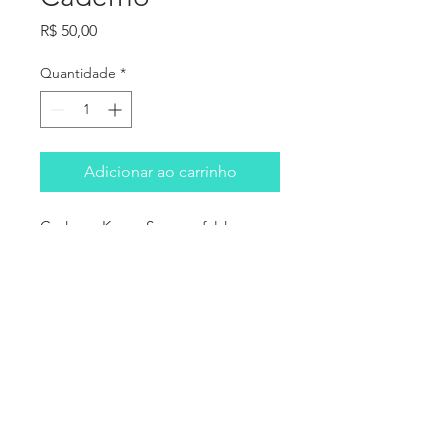
Preço
R$ 50,00
Quantidade
*
Adicionar ao carrinho
Caderno Kenya Sommerfeld
Copyright @ Kenya Sommerfeld.