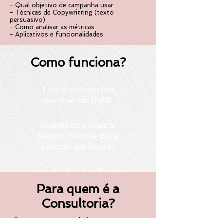
- Qual objetivo de campanha usar
- Técnicas de Copywritting (texto
persuasivo)
- Como analisar as métricas
- Aplicativos e funcionalidades
Como funciona?
1 ou 3 encontros
on-line
de 1h30
Investimos mais o
tempo no que você
precisa aprimorar
Através da plataforma
ZOOM
Para quem é a
Consultoria?
Suporte via WhatsApp
por 1 mês